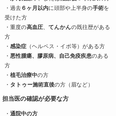
・過去
６ヶ月以内
に頭部や上半身の
手術
を
受けた方
・重度の
高血圧
、
てんかん
の既往歴がある
方
・
感染症
（ヘルペス・イボ等）がある方
・
悪性腫瘍、膠原病、自己免疫疾患
のある
方
・
植毛治療中
の方
・
タトゥー施術直後
の方（眉など）
担当医の確認が必要な方
・
通院中の方